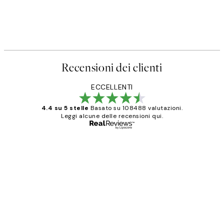
Recensioni dei clienti
ECCELLENTI
4.4 su 5 stelle
Basato su 108488 valutazioni.
Leggi alcune delle recensioni qui.
Acquirente verificato
recensioni
dei
PERFECT!!
clienti
26 mag
Alessandra G