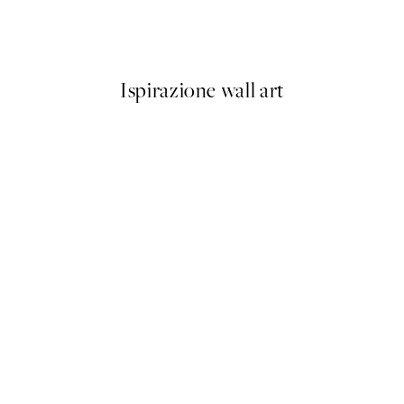
Studio Vreeken - Cheers Post
Da 13,17 €
21,95 €
Ispirazione wall art