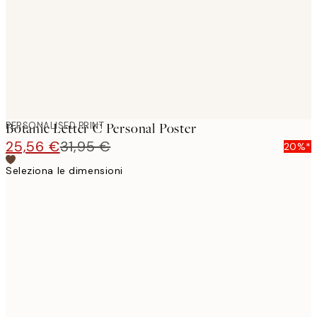
PERSONALISED PRINT
Botanic Letter C Personal Poster
25,56 €
31,95 €
20%*
Seleziona le dimensioni