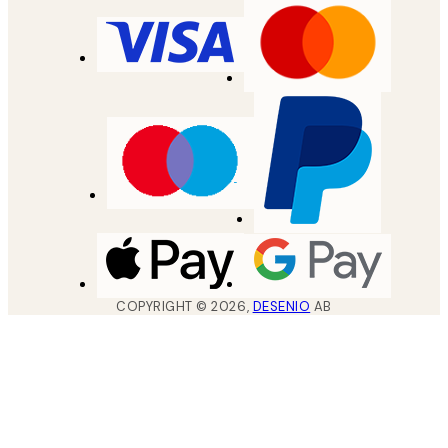
COPYRIGHT ©
2026
,
DESENIO
AB