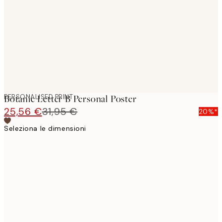
images
PERSONALISED PRINT
Botanic Letter B Personal Poster
25,56 €
31,95 €
20%*
Seleziona le dimensioni