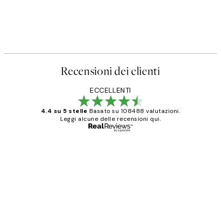
Recensioni dei clienti
ECCELLENTI
4.4 su 5 stelle
Basato su 108488 valutazioni.
Leggi alcune delle recensioni qui.
Acquirente verificato
recensioni
dei
PERFECT!!
clienti
26 mag
Alessandra G