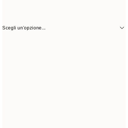
Scegli un'opzione...
6,
21x30 cm
9,