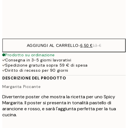
30x40 cm
19,
Frame
options
AGGIUNGI AL CARRELLO
-
6,50 €
13 €
Prodotto su ordinazione
Consegna in 3-5 giorni lavorativi
Spedizione gratuita sopra 59 € di spesa
Diritto di recesso per 90 giorni
DESCRIZIONE DEL PRODOTTO
Margarita Piccante
Divertente poster che mostra la ricetta per uno Spicy
Margarita. Il poster si presenta in tonalità pastello di
arancione e rosso, e sarà l'aggiunta perfetta per la tua
cucina.