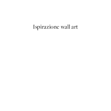
t Poster
Happy Place Poster
Da 3,98 €
7,95 €
Ispirazione wall art