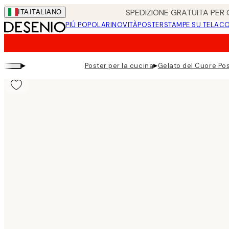
Skip
SPEDIZIONE GRATUITA PER O
ITA
ITALIANO
to
PIÚ POPOLARI
NOVITÀ
POSTER
STAMPE SU TELA
CO
main
content.
▸
▸
Poster per la cucina
Gelato del Cuore Po