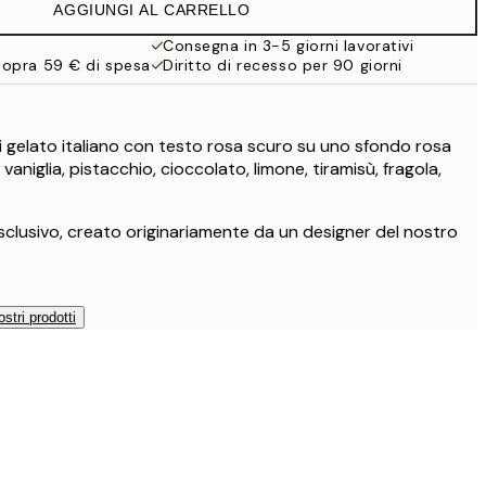
AGGIUNGI AL CARRELLO
27,45 €
Consegna in 3-5 giorni lavorativi
sopra 59 € di spesa
Diritto di recesso per 90 giorni
32,45 €
49 €
i gelato italiano con testo rosa scuro su uno sfondo rosa
e vaniglia, pistacchio, cioccolato, limone, tiramisù, fragola,
clusivo, creato originariamente da un designer del nostro
ostri prodotti