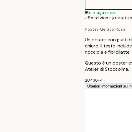
40x50 cm
In magazzino
Spedizione gratuita 
50x70 cm
Poster Gelato Rosa
70x100 cm
Un poster con gusti d
chiaro. Il testo includ
nocciola e fiordilatte.
Questo è un poster es
Atelier di Stoccolma.
20436-4
Ulteriori informazioni sui n