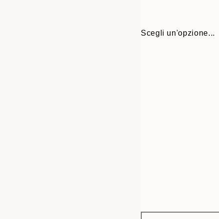
Scegli un'opzione...
Frame
21x30 cm
options
30x40 cm