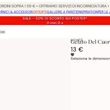
RDINI SOPRA I 59 € • OFFRIAMO SERVIZI DI INCORNICIATURA 
RNICI & ACCESSORI
OFFERTE
GALLERIE A PARETE
INSPIRATION
PER LE
SALE - 50% DI SCONTO SUI POSTER*
0 min
0 s
Valido
fino
ster
a:
2026-
NOVITÀ
Gelato Del Cuor
08-
09
13 €
Seleziona le dimension