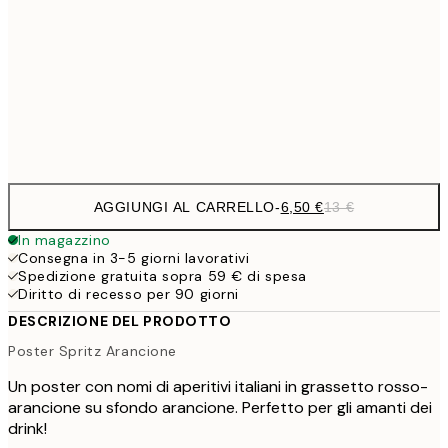
30x40 cm
19,
16,2
50x70 cm
32,
Frame
options
AGGIUNGI AL CARRELLO
-
6,50 €
13 €
In magazzino
Consegna in 3-5 giorni lavorativi
Spedizione gratuita sopra 59 € di spesa
Diritto di recesso per 90 giorni
DESCRIZIONE DEL PRODOTTO
Poster Spritz Arancione
Un poster con nomi di aperitivi italiani in grassetto rosso-
arancione su sfondo arancione. Perfetto per gli amanti dei
drink!