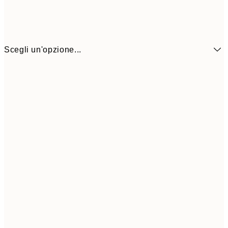
Scegli un'opzione...
6,
21x30 cm
9,