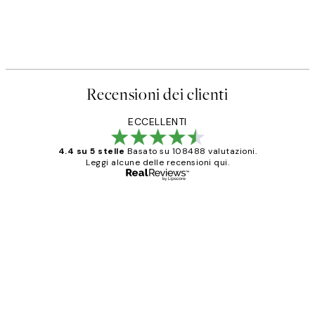
Recensioni dei clienti
ECCELLENTI
4.4 su 5 stelle
Basato su 108488 valutazioni.
Leggi alcune delle recensioni qui.
Acquirente verificato
recensioni
dei
PERFECT!!
clienti
26 mag
Alessandra G