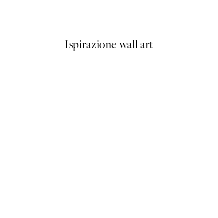
Da 6,50 €
13 €
Ispirazione wall art