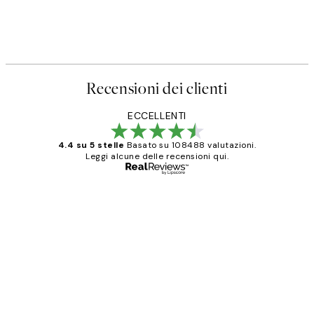
Recensioni dei clienti
ECCELLENTI
4.4 su 5 stelle
Basato su 108488 valutazioni.
Leggi alcune delle recensioni qui.
Acquirente verificato
recensioni
dei
PERFECT!!
clienti
26 mag
Alessandra G