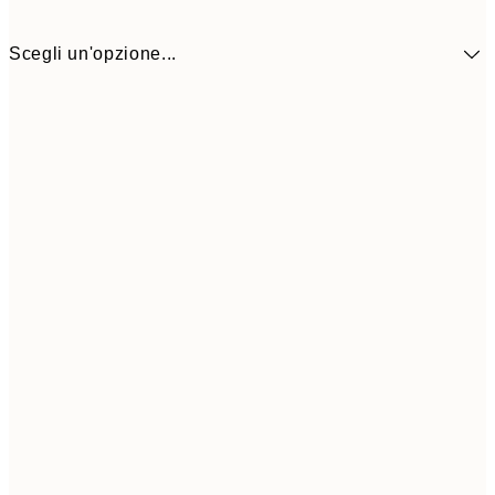
Scegli un'opzione...
9,
30x40 cm
19,
Frame