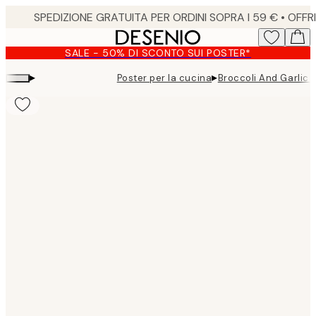
Skip
to
main
SALE - 50% DI SCONTO SUI POSTER*
content.
▸
▸
Poster per la cucina
Broccoli And Garlic 
Product
images