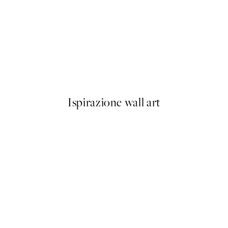
50%*
Olive Branches in Vase Poster
Da 6,50 €
13 €
Ispirazione wall art