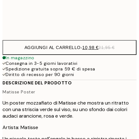
Frame
options
AGGIUNGI AL CARRELLO
-
10,98 €
21,95 €
In magazzino
Consegna in 3-5 giorni lavorativi
Spedizione gratuita sopra 59 € di spesa
Diritto di recesso per 90 giorni
DESCRIZIONE DEL PRODOTTO
Matisse Poster
Un poster mozzafiato di Matisse che mostra un ritratto
con una striscia verde sul viso, su uno sfondo dai colori
audaci arancione, rosa e verde.
Artista: Matisse
Un piccolo testo nell'angolo in basso a sinistra riporta i