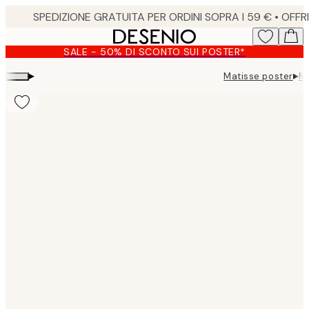
Skip
to
main
SALE - 50% DI SCONTO SUI POSTER*
content.
▸
▸
Matisse poster
Ma
Product
images