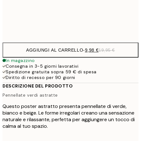
50x70 cm
32,
Frame
options
AGGIUNGI AL CARRELLO
-
9,98 €
19,95 €
In magazzino
Consegna in 3-5 giorni lavorativi
Spedizione gratuita sopra 59 € di spesa
Diritto di recesso per 90 giorni
DESCRIZIONE DEL PRODOTTO
Pennellate verdi astratte
Questo poster astratto presenta pennellate di verde,
bianco e beige. Le forme irregolari creano una sensazione
naturale e rilassante, perfetta per aggiungere un tocco di
calma al tuo spazio.