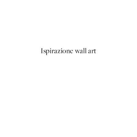
50%*
 No2 Poster
Vintage Sea Turtle Poster
Da 3,98 €
7,95 €
Ispirazione wall art