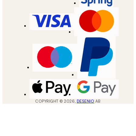
COPYRIGHT ©
2026
,
DESENIO
AB