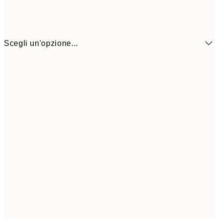
Scegli un'opzione...
9,
50x70 cm
32,