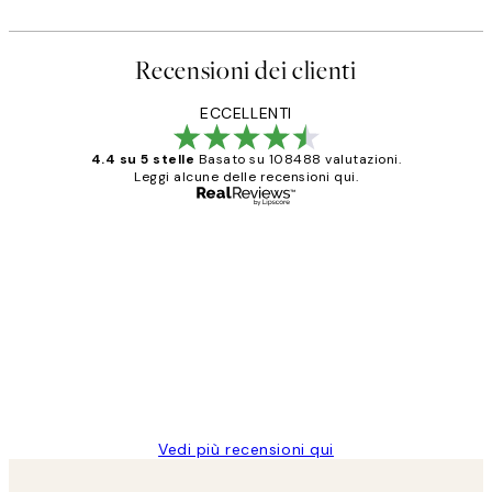
Recensioni dei clienti
ECCELLENTI
4.4 su 5 stelle
Basato su 108488 valutazioni.
Leggi alcune delle recensioni qui.
Acquirente verificato
recensioni
dei
PERFECT!!
clienti
26 mag
Alessandra G
Vedi più recensioni qui