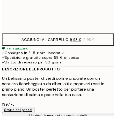
32,
Frame
options
AGGIUNGI AL CARRELLO
-
9,98 €
19,95 €
In magazzino
Consegna in 3-5 giorni lavorativi
Spedizione gratuita sopra 59 € di spesa
Diritto di recesso per 90 giorni
DESCRIZIONE DEL PRODOTTO
Un bellissimo poster di verdi colline ondulate con un
sentiero fiancheggiato da alberi alti e papaveri rossi in
primo piano. Un poster perfetto per portare una
sensazione di calma e pace nella tua casa.
19971-5
Storia dei prezzi
Ulteriori informazioni sui nostri prodotti