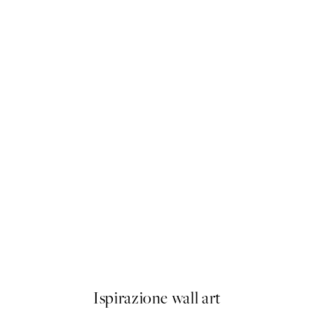
50%*
Mediterranean Mingle Poster
Da 9,98 €
19,95 €
Ispirazione wall art