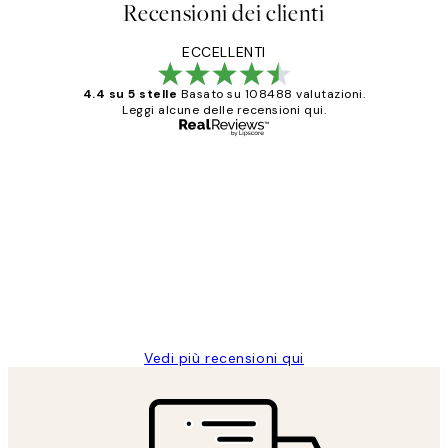
Recensioni dei clienti
ECCELLENTI
4.4 su 5 stelle
Basato su 108488 valutazioni.
Leggi alcune delle recensioni qui.
Acquirente verificato
recensioni
dei
PERFECT!!
clienti
26 mag
Alessandra G
Vedi più recensioni qui