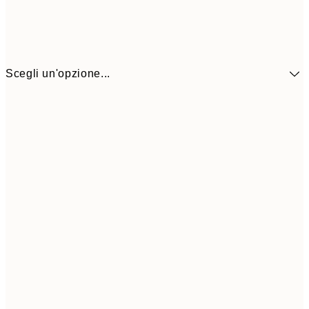
Scegli un'opzione...
10,9
30x40 cm
21,