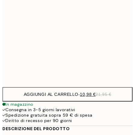
15,2
40x50 cm
30,
1
50x70 cm
27,2
70x100 cm
54,
59,5
100x150 cm
1
Frame
options
AGGIUNGI AL CARRELLO
-
10,98 €
21,95 €
In magazzino
Consegna in 3-5 giorni lavorativi
Spedizione gratuita sopra 59 € di spesa
Diritto di recesso per 90 giorni
DESCRIZIONE DEL PRODOTTO