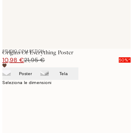
STUDIO COLLECTION
Origins Of Everything Poster
10,98 €
21,95 €
50%*
Poster
Tela
Seleziona le dimensioni