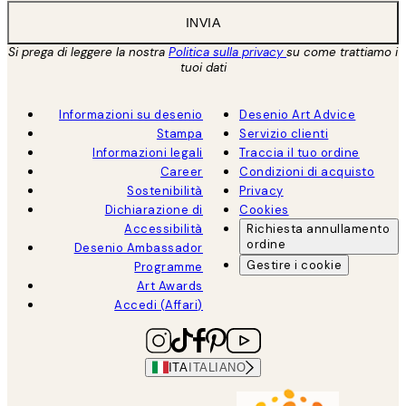
INVIA
Si prega di leggere la nostra
Politica sulla privacy
su come trattiamo i
tuoi dati
Informazioni su desenio
Desenio Art Advice
Stampa
Servizio clienti
Informazioni legali
Traccia il tuo ordine
Career
Condizioni di acquisto
Sostenibilità
Privacy
Dichiarazione di
Cookies
Accessibilità
Richiesta annullamento
ordine
Desenio Ambassador
Gestire i cookie
Programme
Art Awards
Accedi (Affari)
ITA
ITALIANO