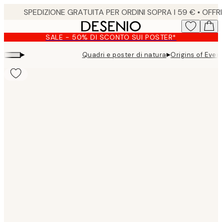
Skip
to
main
SALE - 50% DI SCONTO SUI POSTER*
content.
▸
▸
Quadri e poster di natura
Origins of Ever
Product
images