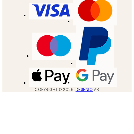
COPYRIGHT ©
2026
,
DESENIO
AB