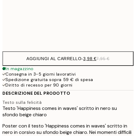
9,
30x40 cm
19,
Frame
options
AGGIUNGI AL CARRELLO
-
3,98 €
7,95 €
In magazzino
Consegna in 3-5 giorni lavorativi
Spedizione gratuita sopra 59 € di spesa
Diritto di recesso per 90 giorni
DESCRIZIONE DEL PRODOTTO
Testo sulla felicità
Testo 'Happiness comes in waves' scritto in nero su
sfondo beige chiaro
Poster con il testo 'Happiness comes in waves' scritto in
nero in corsivo su sfondo beige chiaro. Nei momenti difficili