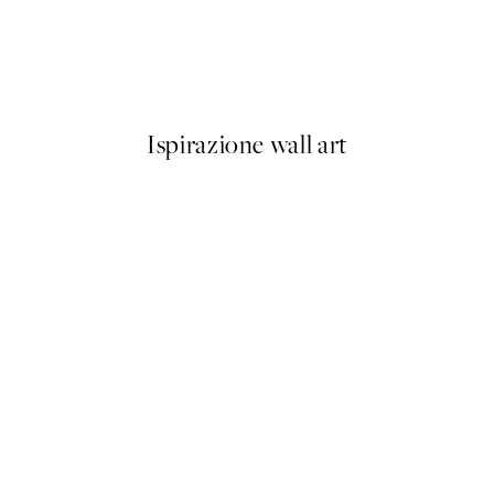
50%*
Baby Turtle Poster
Da 6,50 €
13 €
Ispirazione wall art