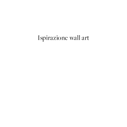
50%*
the Horse Poster
Vøringfossen Waterfall Poste
Da 9,98 €
19,95 €
Ispirazione wall art