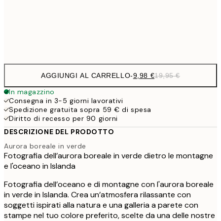
32,
Frame
options
AGGIUNGI AL CARRELLO
-
9,98 €
19,95 €
In magazzino
Consegna in 3-5 giorni lavorativi
Spedizione gratuita sopra 59 € di spesa
Diritto di recesso per 90 giorni
DESCRIZIONE DEL PRODOTTO
Aurora boreale in verde
Fotografia dell’aurora boreale in verde dietro le montagne
e l'oceano in Islanda
Fotografia dell’oceano e di montagne con l'aurora boreale
in verde in Islanda. Crea un’atmosfera rilassante con
soggetti ispirati alla natura e una galleria a parete con
stampe nel tuo colore preferito, scelte da una delle nostre