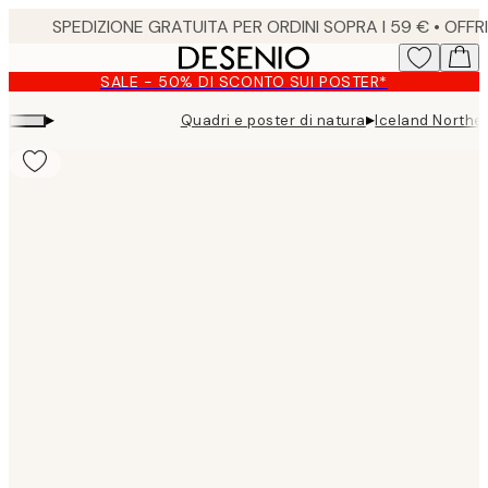
Skip
to
main
SALE - 50% DI SCONTO SUI POSTER*
content.
▸
▸
Quadri e poster di natura
Iceland Norther
Product
images