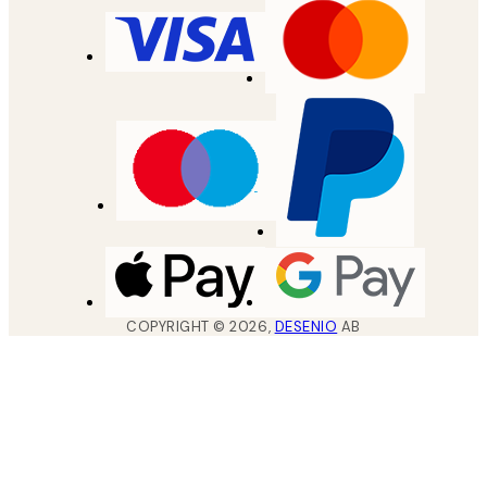
COPYRIGHT ©
2026
,
DESENIO
AB