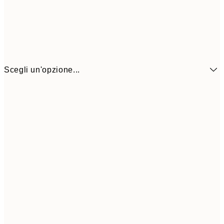
Scegli un'opzione...
6,
21x30 cm