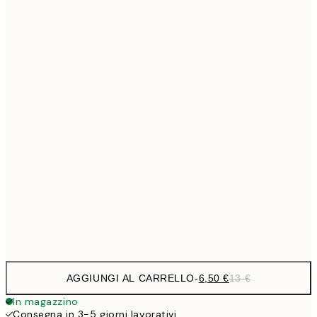
9,
30x40 cm
19,
13,7
40x50 cm
27,
16,2
50x70 cm
32,
24,5
70x100 cm
59,5
100x150 cm
1
Frame
options
AGGIUNGI AL CARRELLO
-
6,50 €
13 €
In magazzino
Consegna in 3-5 giorni lavorativi