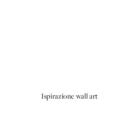
50%*
Forest Veil No3 Poster
Da 9,98 €
19,95 €
Ispirazione wall art