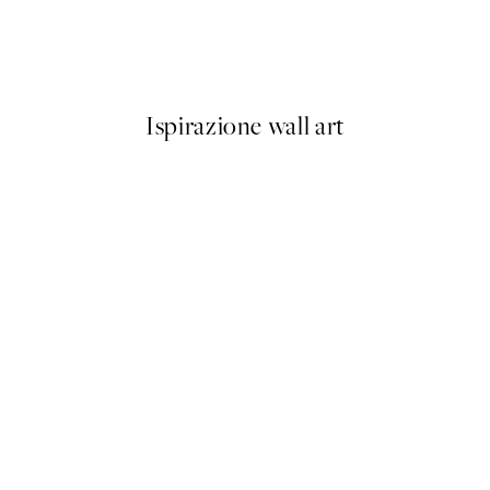
Buon Appetito Poster
Da 3,98 €
7,95 €
Ispirazione wall art