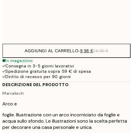
16,2
50x70 cm
32,
Frame
options
AGGIUNGI AL CARRELLO
-
9,98 €
19,95 €
In magazzino
Consegna in 3-5 giorni lavorativi
Spedizione gratuita sopra 59 € di spesa
Diritto di recesso per 90 giorni
DESCRIZIONE DEL PRODOTTO
Marrakech
Arco e
foglie. Illustrazione con un arco incorniciato da foglie e
acqua sullo sfondo. Le illustrazioni sono la scelta perfetta
per decorare una casa personale e unica.