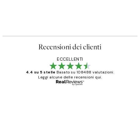
Recensioni dei clienti
ECCELLENTI
4.4 su 5 stelle
Basato su 108488 valutazioni.
Leggi alcune delle recensioni qui.
Acquirente verificato
recensioni
dei
PERFECT!!
clienti
26 mag
Alessandra G