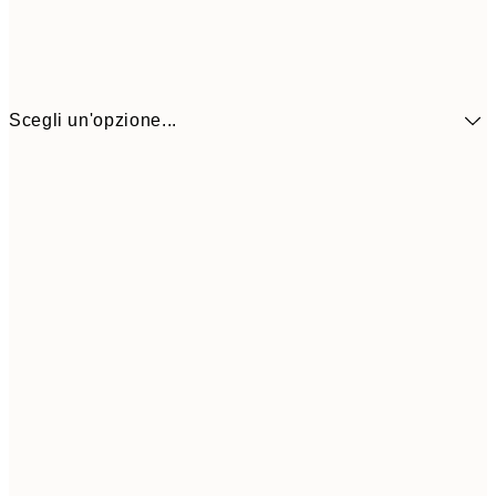
Scegli un'opzione...
9,
30x40 cm
19,