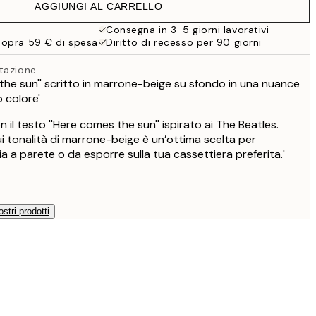
AGGIUNGI AL CARRELLO
Consegna in 3-5 giorni lavorativi
sopra 59 € di spesa
Diritto di recesso per 90 giorni
tazione
 the sun'' scritto in marrone-beige su sfondo in una nuance
o colore'
 il testo ''Here comes the sun'' ispirato ai The Beatles.
i tonalità di marrone-beige è un’ottima scelta per
a a parete o da esporre sulla tua cassettiera preferita.'
ostri prodotti