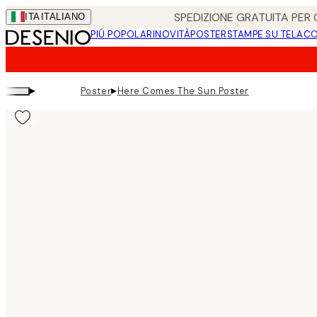
Skip
SPEDIZIONE GRATUITA PER O
ITA
ITALIANO
to
PIÚ POPOLARI
NOVITÀ
POSTER
STAMPE SU TELA
CO
main
content.
▸
▸
Poster
Here Comes The Sun Poster