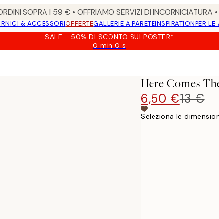
RDINI SOPRA I 59 € • OFFRIAMO SERVIZI DI INCORNICIATURA 
RNICI & ACCESSORI
OFFERTE
GALLERIE A PARETE
INSPIRATION
PER LE
SALE - 50% DI SCONTO SUI POSTER*
0 min
0 s
Valido
fino
a:
2026-
Here Comes The
08-
09
6,50 €
13 €
Seleziona le dimension