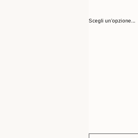
Scegli un'opzione...
Frame
21x30 cm
options
30x40 cm