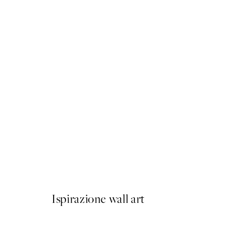
50%*
Sunset Beach Poster
Da 6,50 €
13 €
Ispirazione wall art