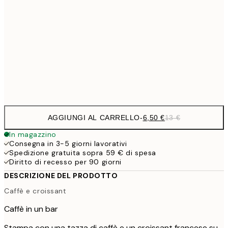
9,
30x40 cm
19,
16,2
50x70 cm
32,
Frame
options
AGGIUNGI AL CARRELLO
-
6,50 €
13 €
In magazzino
Consegna in 3-5 giorni lavorativi
Spedizione gratuita sopra 59 € di spesa
Diritto di recesso per 90 giorni
DESCRIZIONE DEL PRODOTTO
Caffè e croissant
Caffè in un bar
Stampa con una tazza di caffè e un croissant francese su