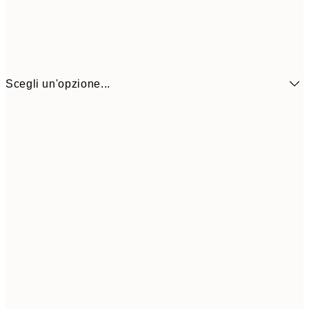
Scegli un'opzione...
6,
21x30 cm