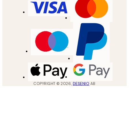
COPYRIGHT ©
2026
,
DESENIO
AB