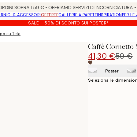
RDINI SOPRA I 59 € • OFFRIAMO SERVIZI DI INCORNICIATURA 
RNICI & ACCESSORI
OFFERTE
GALLERIE A PARETE
INSPIRATION
PER LE
SALE - 50% DI SCONTO SUI POSTER*
pa su Tela
Caffè Cornetto 
41,30 €
59 €
Poster
Seleziona le dimension