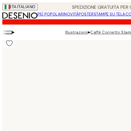
Skip
SPEDIZIONE GRATUITA PER O
ITA
ITALIANO
to
PIÚ POPOLARI
NOVITÀ
POSTER
STAMPE SU TELA
CO
main
content.
▸
▸
Illustrazioni
Caffè Cornetto Stam