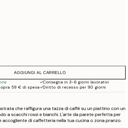
99 €
Senza cornice
AGGIUNGI AL CARRELLO
ione
Consegna in 3-6 giorni lavorativi
sopra 59 € di spesa
Diritto di recesso per 90 giorni
ustrata che raffigura una tazza di caffè su un piattino con un
do a scacchi rossi e bianchi. L'arte da parete perfetta per
 accogliente di caffetteria nella tua cucina o zona pranzo.