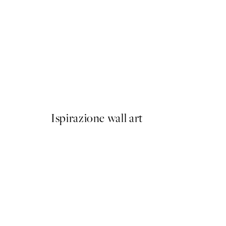
50%*
Berlin Shapes No2 Poster
Da 6,50 €
13 €
Ispirazione wall art