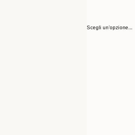
Scegli un'opzione...
30x40 cm
50x70 cm