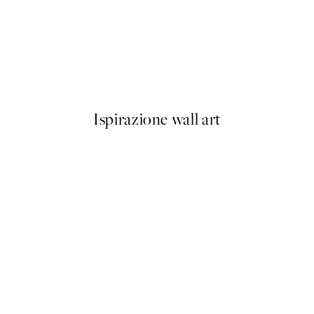
50%*
Street Of Paris Poster
Da 6,50 €
13 €
Ispirazione wall art