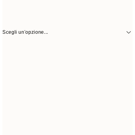
Scegli un'opzione...
10,9
30x40 cm
21,