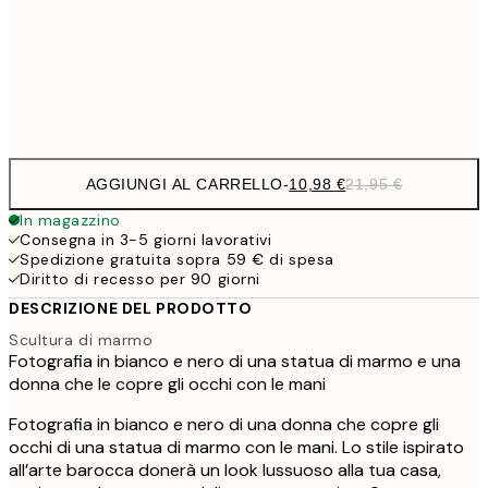
1
50x70 cm
Frame
options
AGGIUNGI AL CARRELLO
-
10,98 €
21,95 €
In magazzino
Consegna in 3-5 giorni lavorativi
Spedizione gratuita sopra 59 € di spesa
Diritto di recesso per 90 giorni
DESCRIZIONE DEL PRODOTTO
Scultura di marmo
Fotografia in bianco e nero di una statua di marmo e una
donna che le copre gli occhi con le mani
Fotografia in bianco e nero di una donna che copre gli
occhi di una statua di marmo con le mani. Lo stile ispirato
all’arte barocca donerà un look lussuoso alla tua casa,