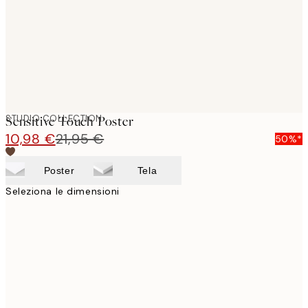
STUDIO COLLECTION
Sensitive Touch Poster
10,98 €
21,95 €
50%*
Poster
Tela
Seleziona le dimensioni