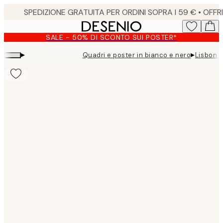
Skip
to
main
SALE - 50% DI SCONTO SUI POSTER*
content.
▸
▸
Quadri e poster in bianco e nero
Lisbon 
Product
images