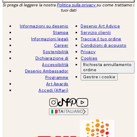
Si prega di leggere la nostra
Politica sulla privacy
su come trattiamo i
tuoi dati
Informazioni su desenio
Desenio Art Advice
Stampa
Servizio clienti
Informazioni legali
Traccia il tuo ordine
Career
Condizioni di acquisto
Sostenibilità
Privacy
Dichiarazione di
Cookies
Accessibilità
Richiesta annullamento
ordine
Desenio Ambassador
Gestire i cookie
Programme
Art Awards
Accedi (Affari)
ITA
ITALIANO