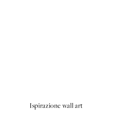
50%*
Champagne Refill Poster
Da 9,98 €
19,95 €
Ispirazione wall art