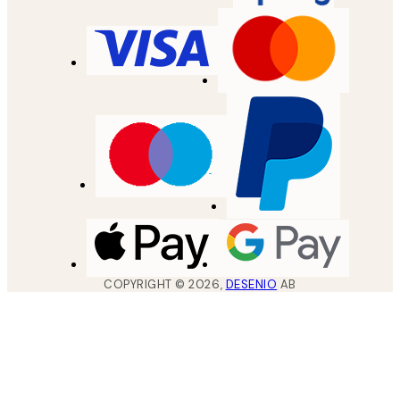
COPYRIGHT ©
2026
,
DESENIO
AB