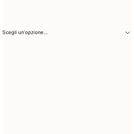
Scegli un'opzione...
9,
30x40 cm
19,