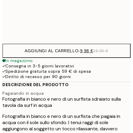
16,2
50x70 cm
32,
Frame
options
AGGIUNGI AL CARRELLO
-
9,98 €
19,95 €
In magazzino
Consegna in 3-5 giorni lavorativi
Spedizione gratuita sopra 59 € di spesa
Diritto di recesso per 90 giorni
DESCRIZIONE DEL PRODOTTO
Pagaiando in acqua
Fotografia in bianco e nero di un surfista sdraiato sulla
tavola da surf in acqua
Fotografia in bianco e nero di un surfista che pagaia in
acqua con il sole sullo sfondo. I tenui raggi di sole
aggiungono al soggetto un tocco rilassante, davvero