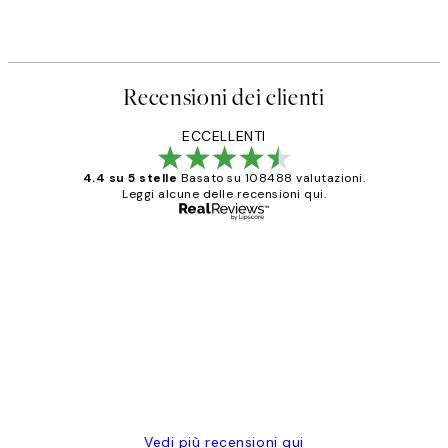
Recensioni dei clienti
ECCELLENTI
4.4 su 5 stelle
Basato su 108488 valutazioni.
Leggi alcune delle recensioni qui.
Acquirente verificato
recensioni
dei
PERFECT!!
clienti
26 mag
Alessandra G
Vedi più recensioni qui