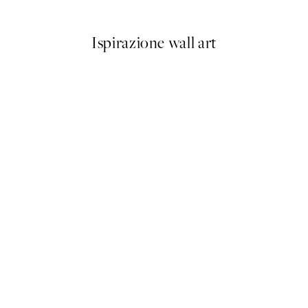
Da 13,17 €
21,95 €
Ispirazione wall art