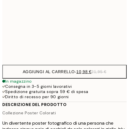
27,2
70x100 cm
54,
59,5
100x150 cm
1
Frame
options
AGGIUNGI AL CARRELLO
-
10,98 €
21,95 €
In magazzino
Consegna in 3-5 giorni lavorativi
Spedizione gratuita sopra 59 € di spesa
Diritto di recesso per 90 giorni
DESCRIZIONE DEL PRODOTTO
Collezione Poster Colorati
Un divertente poster fotografico di una persona che