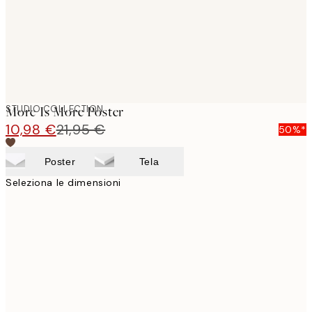
STUDIO COLLECTION
More Is More Poster
10,98 €
21,95 €
50%*
Poster
Tela
Seleziona le dimensioni