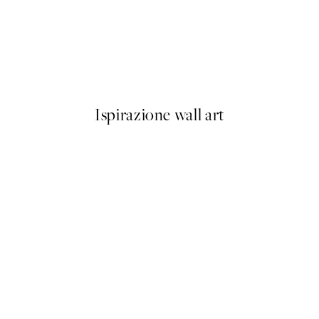
50%*
Tropical Fruits Poster
Da 9,98 €
19,95 €
Ispirazione wall art