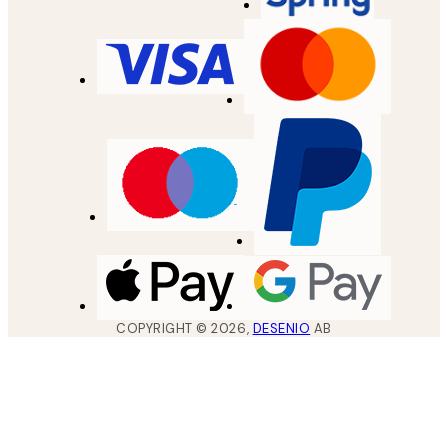
COPYRIGHT ©
2026
,
DESENIO
AB