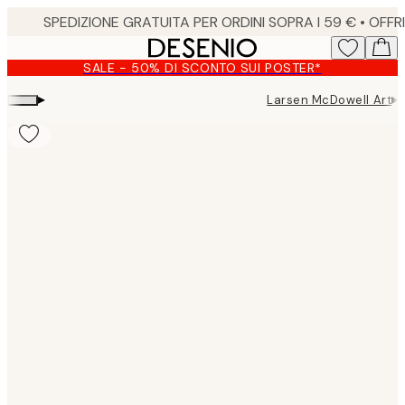
Skip
to
main
SALE - 50% DI SCONTO SUI POSTER*
content.
▸
▸
Larsen McDowell Art
Product
images