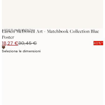
ARTISTI IN EVIDENZA
Larsen McDowell Art - Matchbook Collection Blue
Poster
18,27 €
30,45 €
40%*
Seleziona le dimensioni