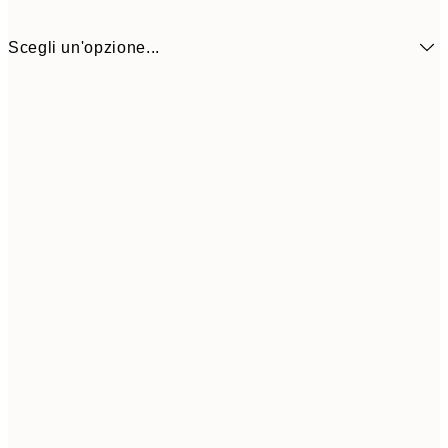
Scegli un'opzione...
18,2
50x50 cm
30,
Frame