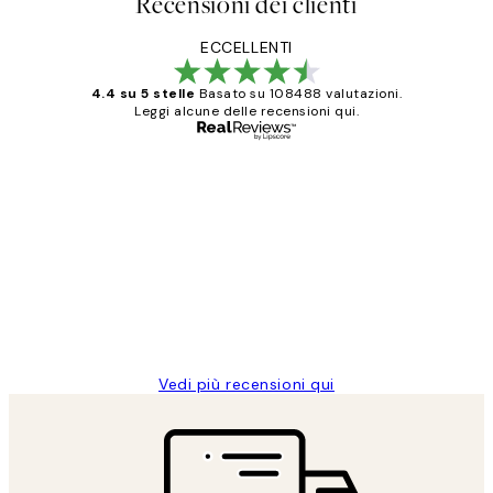
Recensioni dei clienti
ECCELLENTI
4.4 su 5 stelle
Basato su 108488 valutazioni.
Leggi alcune delle recensioni qui.
Acquirente verificato
recensioni
dei
PERFECT!!
clienti
26 mag
Alessandra G
Vedi più recensioni qui