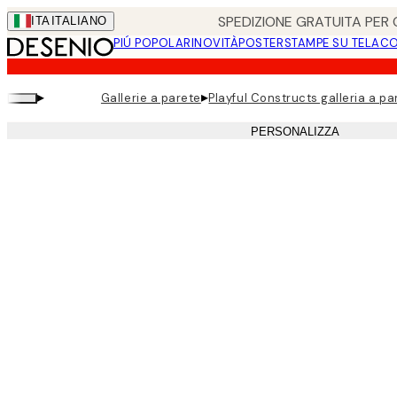
Skip
SPEDIZIONE GRATUITA PER O
ITA
ITALIANO
to
PIÚ POPOLARI
NOVITÀ
POSTER
STAMPE SU TELA
CO
main
content.
▸
▸
Gallerie a parete
Playful Constructs galleria a pa
PERSONALIZZA