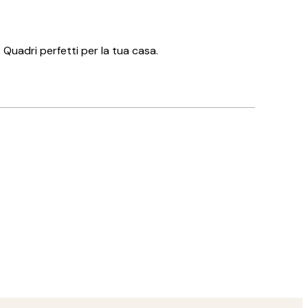
Quadri perfetti per la tua casa.
Acquirente verificato
👏🏻👏🏻👏🏻
14 mag
Arianna C