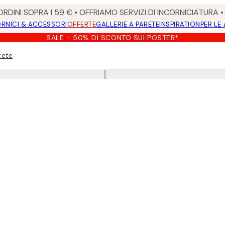
RDINI SOPRA I 59 € • OFFRIAMO SERVIZI DI INCORNICIATURA 
RNICI & ACCESSORI
OFFERTE
GALLERIE A PARETE
INSPIRATION
PER LE
SALE - 50% DI SCONTO SUI POSTER*
rete