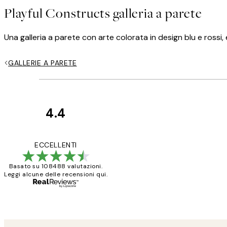
Playful Constructs galleria a parete
Una galleria a parete con arte colorata in design blu e ross
GALLERIE A PARETE
4.4
recensioni
dei
PERFECT!!
ECCELLENTI
clienti
Basato su 108488 valutazioni.
Leggi alcune delle recensioni qui.
26 mag
Alessandra G