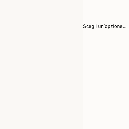
Scegli un'opzione...
Frame
21x30 cm
options
30x40 cm