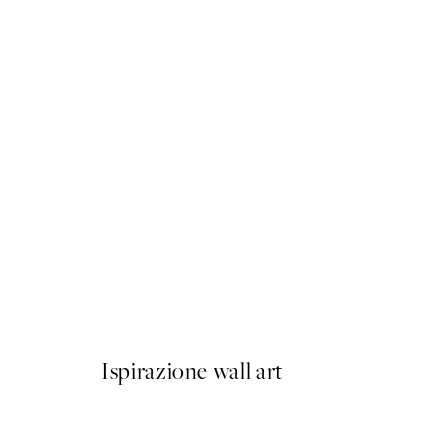
50%*
Mediterranean Mingle Post
Da 9,98 €
19,95 €
Ispirazione wall art