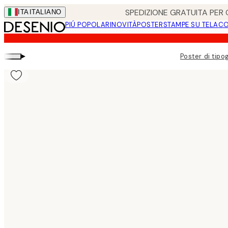
Skip
SPEDIZIONE GRATUITA PER O
ITA
ITALIANO
to
PIÚ POPOLARI
NOVITÀ
POSTER
STAMPE SU TELA
CO
main
content.
▸
Poster di tipo