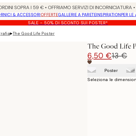
RDINI SOPRA I 59 € • OFFRIAMO SERVIZI DI INCORNICIATURA 
RNICI & ACCESSORI
OFFERTE
GALLERIE A PARETE
INSPIRATION
PER LE
SALE - 50% DI SCONTO SUI POSTER*
▸
grafia
The Good Life Poster
The Good Life P
6,50 €
13 €
Poster
Seleziona le dimension