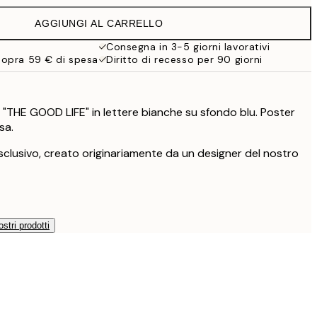
19,95 €
AGGIUNGI AL CARRELLO
16,23 €
32,45 €
Consegna in 3-5 giorni lavorativi
sopra 59 € di spesa
Diritto di recesso per 90 giorni
59,50 €
119 €
o "THE GOOD LIFE" in lettere bianche su sfondo blu. Poster
sa.
clusivo, creato originariamente da un designer del nostro
ostri prodotti