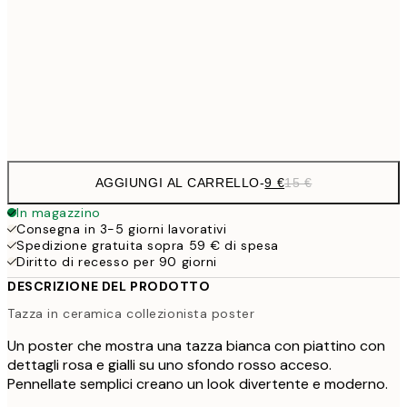
13,1
30x40 cm
21,
Frame
options
AGGIUNGI AL CARRELLO
-
9 €
15 €
In magazzino
Consegna in 3-5 giorni lavorativi
Spedizione gratuita sopra 59 € di spesa
Diritto di recesso per 90 giorni
DESCRIZIONE DEL PRODOTTO
Tazza in ceramica collezionista poster
Un poster che mostra una tazza bianca con piattino con
dettagli rosa e gialli su uno sfondo rosso acceso.
Pennellate semplici creano un look divertente e moderno.