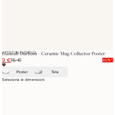
images
ARTISTI IN EVIDENZA
Hannah Durham - Ceramic Mug Collector Poster
9 €
15 €
40%*
Poster
Tela
Seleziona le dimensioni