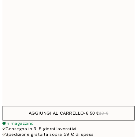
6,
21x30 cm
9,
30x40 cm
19,
13,7
40x50 cm
27,
16,2
50x70 cm
32,
24,5
70x100 cm
Frame
options
AGGIUNGI AL CARRELLO
-
6,50 €
13 €
In magazzino
Consegna in 3-5 giorni lavorativi
Spedizione gratuita sopra 59 € di spesa