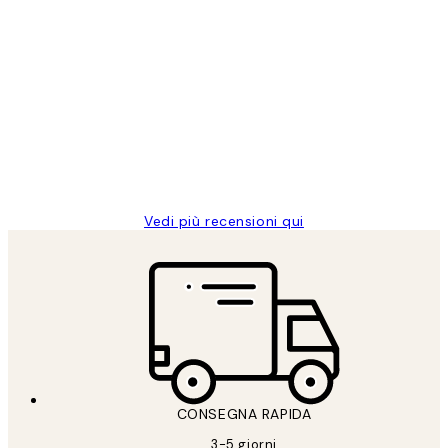
Acquirente verificato
recensioni
dei
PERFECT!!
clienti
26 mag
Alessandra G
Vedi più recensioni qui
CONSEGNA RAPIDA
3-5 giorni