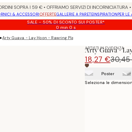
RDINI SOPRA I 59 € • OFFRIAMO SERVIZI DI INCORNICIATURA 
RNICI & ACCESSORI
OFFERTE
GALLERIE A PARETE
INSPIRATION
PER LE
SALE - 50% DI SCONTO SUI POSTER*
0 min
0 s
Valido
fino
▸
Arty Guava - Lay Hoon - Rawring Playmates Poster
a:
2026-
ARTISTI IN EVIDENZA
Arty Guava - La
08-
09
18,27 €
30,45
Poster
Seleziona le dimension