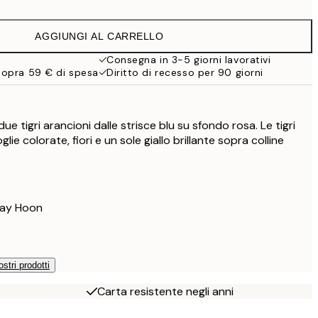
AGGIUNGI AL CARRELLO
Consegna in 3-5 giorni lavorativi
sopra 59 € di spesa
Diritto di recesso per 90 giorni
e
e tigri arancioni dalle strisce blu su sfondo rosa. Le tigri
ie colorate, fiori e un sole giallo brillante sopra colline
Lay Hoon
ostri prodotti
Carta resistente negli anni