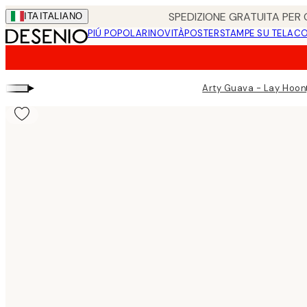
Skip
SPEDIZIONE GRATUITA PER O
ITA
ITALIANO
to
PIÚ POPOLARI
NOVITÀ
POSTER
STAMPE SU TELA
CO
main
content.
▸
Arty Guava - Lay Hoon