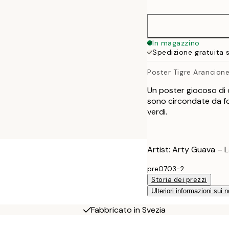
In magazzino
Spedizione gratuita 
Poster Tigre Arancion
Un poster giocoso di du
sono circondate da fogl
verdi.
Artist: Arty Guava – 
pre0703-2
Storia dei prezzi
Ulteriori informazioni sui n
Fabbricato in Svezia