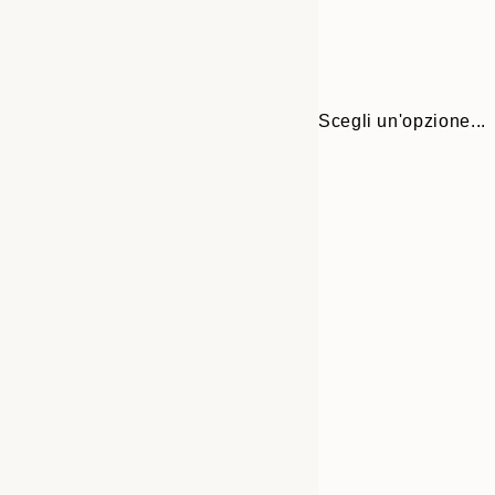
Scegli un'opzione...
Frame
50x50 cm
options