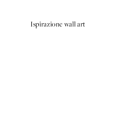
Da 9,98 €
19,95 €
Ispirazione wall art