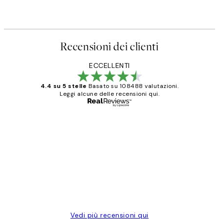
Recensioni dei clienti
ECCELLENTI
4.4 su 5 stelle
Basato su 108488 valutazioni.
Leggi alcune delle recensioni qui.
Acquirente verificato
recensioni
dei
PERFECT!!
clienti
26 mag
Alessandra G
Vedi più recensioni qui