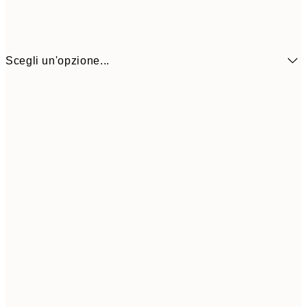
Scegli un'opzione...
50x70 cm
32,4