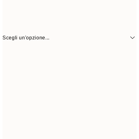
Scegli un'opzione...
7,
21x30 cm