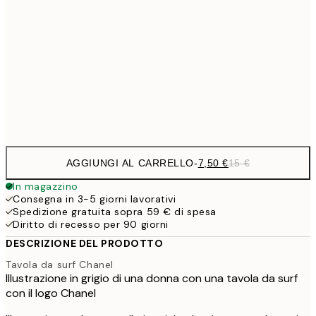
10,9
30x40 cm
21,
1
50x70 cm
Frame
options
AGGIUNGI AL CARRELLO
-
7,50 €
15 €
In magazzino
Consegna in 3-5 giorni lavorativi
Spedizione gratuita sopra 59 € di spesa
Diritto di recesso per 90 giorni
DESCRIZIONE DEL PRODOTTO
Tavola da surf Chanel
Illustrazione in grigio di una donna con una tavola da surf
con il logo Chanel