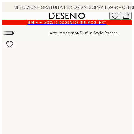
Skip
to
main
SALE - 50% DI SCONTO SUI POSTER*
content.
▸
▸
Arte moderna
Surf In Style Poster
Product
images