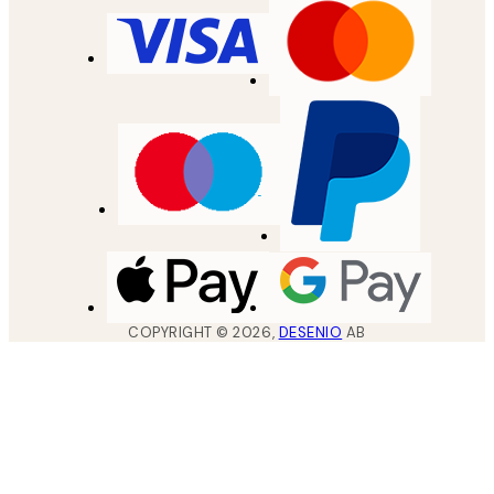
COPYRIGHT ©
2026
,
DESENIO
AB