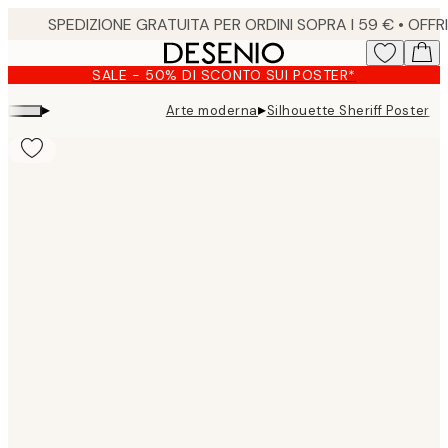
Skip
to
main
SALE - 50% DI SCONTO SUI POSTER*
content.
▸
▸
Arte moderna
Silhouette Sheriff Poster
Product
images