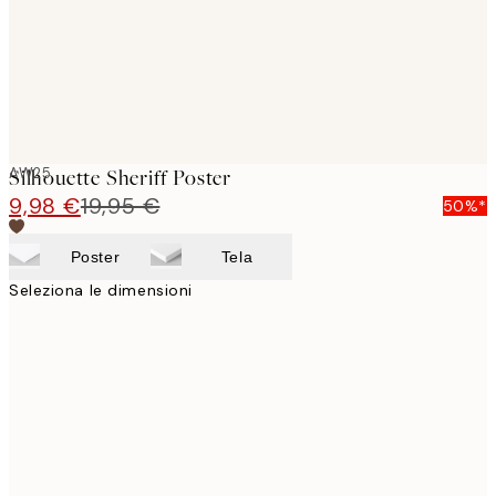
AW25
Silhouette Sheriff Poster
9,98 €
19,95 €
50%*
Poster
Tela
Seleziona le dimensioni