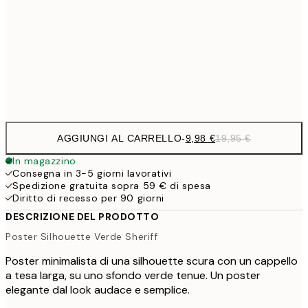
32,
24,5
70x100 cm
Frame
options
AGGIUNGI AL CARRELLO
-
9,98 €
19,95 €
In magazzino
Consegna in 3-5 giorni lavorativi
Spedizione gratuita sopra 59 € di spesa
Diritto di recesso per 90 giorni
DESCRIZIONE DEL PRODOTTO
Poster Silhouette Verde Sheriff
Poster minimalista di una silhouette scura con un cappello
a tesa larga, su uno sfondo verde tenue. Un poster
elegante dal look audace e semplice.