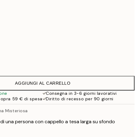
69,30 €
99 €
118,30 €
169 €
363,30 €
519 €
Senza cornice
AGGIUNGI AL CARRELLO
ione
Consegna in 3-6 giorni lavorativi
sopra 59 € di spesa
Diritto di recesso per 90 giorni
a Misteriosa
 di una persona con cappello a tesa larga su sfondo