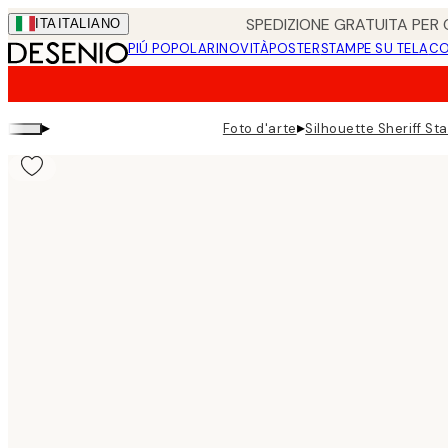
Skip
SPEDIZIONE GRATUITA PER O
ITA
ITALIANO
to
PIÚ POPOLARI
NOVITÀ
POSTER
STAMPE SU TELA
CO
main
content.
▸
▸
Foto d'arte
Silhouette Sheriff St