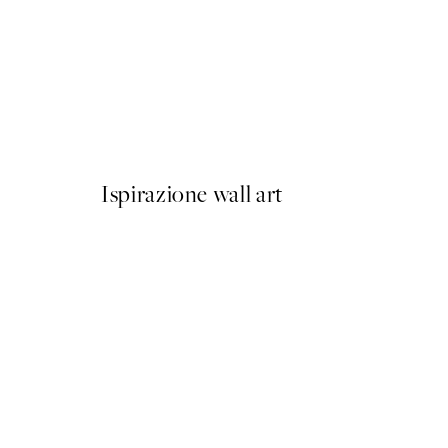
50%*
Olive Branches in Vase Post
Da 6,50 €
13 €
Ispirazione wall art