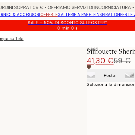
RDINI SOPRA I 59 € • OFFRIAMO SERVIZI DI INCORNICIATURA 
RNICI & ACCESSORI
OFFERTE
GALLERIE A PARETE
INSPIRATION
PER LE
SALE - 50% DI SCONTO SUI POSTER*
0 min
0 s
Valido
fino
ampa su Tela
a:
2026-
AW25
Silhouette Sheri
08-
09
41,30 €
59 €
Poster
Seleziona le dimension