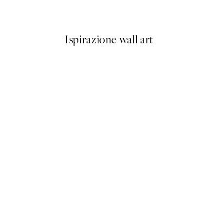
Da 7,50 €
15 €
Ispirazione wall art