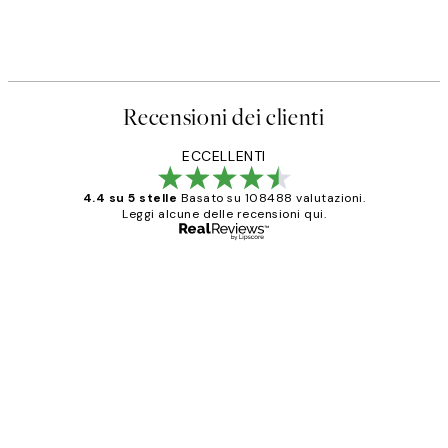
Recensioni dei clienti
ECCELLENTI
4.4 su 5 stelle
Basato su 108488 valutazioni.
Leggi alcune delle recensioni qui.
Acquirente verificato
recensioni
dei
PERFECT!!
clienti
26 mag
Alessandra G