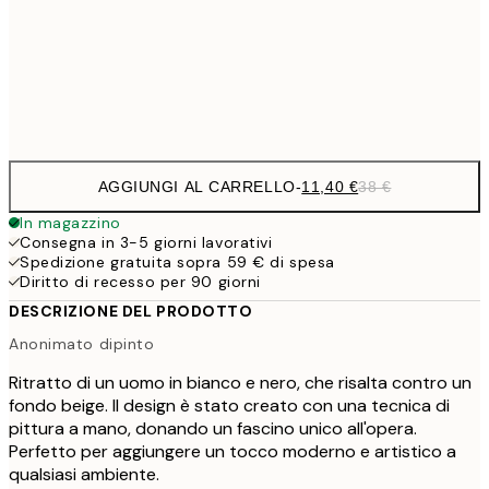
11,4
50x70 cm
Frame
options
AGGIUNGI AL CARRELLO
-
11,40 €
38 €
In magazzino
Consegna in 3-5 giorni lavorativi
Spedizione gratuita sopra 59 € di spesa
Diritto di recesso per 90 giorni
DESCRIZIONE DEL PRODOTTO
Anonimato dipinto
Ritratto di un uomo in bianco e nero, che risalta contro un
fondo beige. Il design è stato creato con una tecnica di
pittura a mano, donando un fascino unico all'opera.
Perfetto per aggiungere un tocco moderno e artistico a
qualsiasi ambiente.