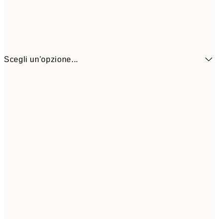
Scegli un'opzione...
6,
21x30 cm