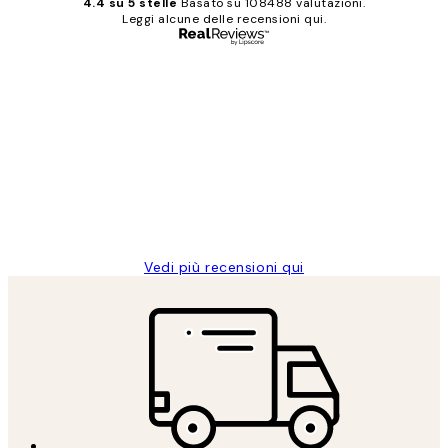
4.4 su 5 stelle
Basato su 108488 valutazioni.
Leggi alcune delle recensioni qui.
Acquirente verificato
recensioni
dei
PERFECT!!
clienti
26 mag
Alessandra G
Vedi più recensioni qui