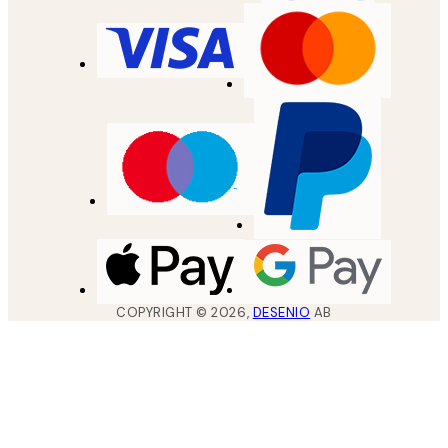
COPYRIGHT ©
2026
,
DESENIO
AB