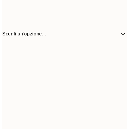
Scegli un'opzione...
10,9
30x40 cm
21,