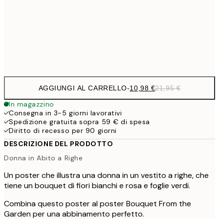
1
50x70 cm
Frame
options
AGGIUNGI AL CARRELLO
-
10,98 €
21,95 €
In magazzino
Consegna in 3-5 giorni lavorativi
Spedizione gratuita sopra 59 € di spesa
Diritto di recesso per 90 giorni
DESCRIZIONE DEL PRODOTTO
Donna in Abito a Righe
Un poster che illustra una donna in un vestito a righe, che
tiene un bouquet di fiori bianchi e rosa e foglie verdi.
Combina questo poster al poster Bouquet From the
Garden per una abbinamento perfetto.