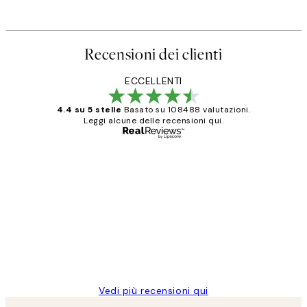
Recensioni dei clienti
ECCELLENTI
4.4 su 5 stelle
Basato su 108488 valutazioni.
Leggi alcune delle recensioni qui.
Acquirente verificato
recensioni
dei
PERFECT!!
clienti
26 mag
Alessandra G
Vedi più recensioni qui