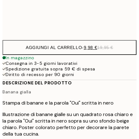
32,
Frame
options
AGGIUNGI AL CARRELLO
-
9,98 €
19,95 €
In magazzino
Consegna in 3-5 giorni lavorativi
Spedizione gratuita sopra 59 € di spesa
Diritto di recesso per 90 giorni
DESCRIZIONE DEL PRODOTTO
Banana gialla
Stampa di banane e la parola "Oui" scritta in nero
Illustrazione di banane gialle su un quadrato rosa chiaro e
la parola "Oui" scritta in nero sopra su uno sfondo beige
chiaro. Poster colorato perfetto per decorare la parete
della tua cucina.