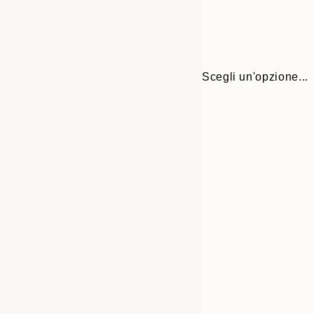
Scegli un'opzione...
Frame
21x30 cm
options