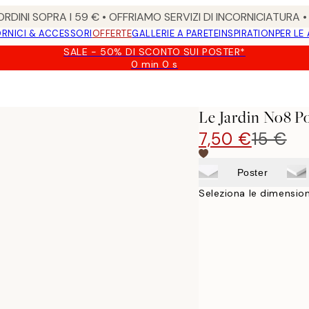
RDINI SOPRA I 59 € • OFFRIAMO SERVIZI DI INCORNICIATURA 
RNICI & ACCESSORI
OFFERTE
GALLERIE A PARETE
INSPIRATION
PER LE
SALE - 50% DI SCONTO SUI POSTER*
0 min
0 s
Valido
fino
a:
2026-
Le Jardin No8 P
08-
09
7,50 €
15 €
Poster
Seleziona le dimension