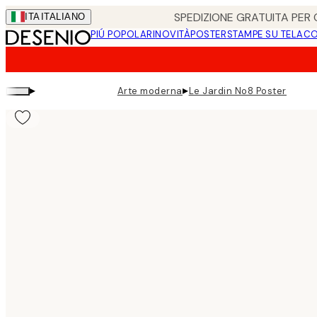
Skip
SPEDIZIONE GRATUITA PER O
ITA
ITALIANO
to
PIÚ POPOLARI
NOVITÀ
POSTER
STAMPE SU TELA
CO
main
content.
▸
▸
Arte moderna
Le Jardin No8 Poster