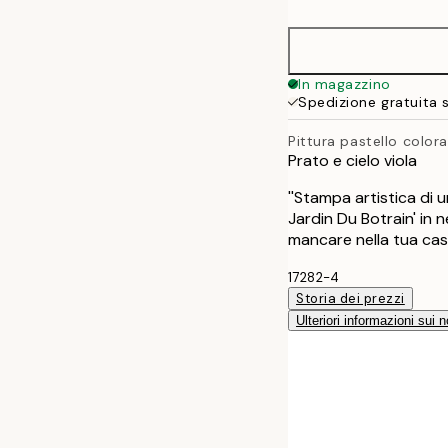
30x40 cm
40x50 cm
In magazzino
Spedizione gratuita 
70x100 cm
Pittura pastello color
Prato e cielo viola
''Stampa artistica di u
Jardin Du Botrain' in 
mancare nella tua cas
17282-4
Storia dei prezzi
Ulteriori informazioni sui n