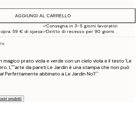
10,98 €
21,95 €
AGGIUNGI AL CARRELLO
15,23 €
30,45 €
Consegna in 3-5 giorni lavorativi
sopra 59 € di spesa
Diritto di recesso per 90 giorni
27,23 €
54,45 €
ata
n magico prato viola e verde con un cielo viola e il testo 'Le
nero. L''''arte da pareti Le Jardin è una stampa che non può
a! Perfettamente abbinato a Le Jardin No7.''
ostri prodotti