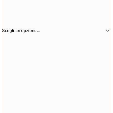
Scegli un'opzione...
6,
21x30 cm