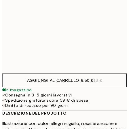
9,
30x40 cm
19,
16,2
50x70 cm
32,
24,5
70x100 cm
Frame
options
AGGIUNGI AL CARRELLO
-
6,50 €
13 €
In magazzino
Consegna in 3-5 giorni lavorativi
Spedizione gratuita sopra 59 € di spesa
Diritto di recesso per 90 giorni
DESCRIZIONE DEL PRODOTTO
Illustrazione con colori allegri in giallo, rosa, arancione e