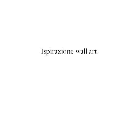
50%*
e to Peace Poster
That Bitch Poster
Da 3,98 €
7,95 €
Ispirazione wall art