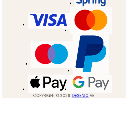
COPYRIGHT ©
2026
,
DESENIO
AB