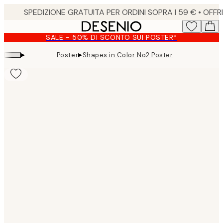
Skip
to
main
SALE - 50% DI SCONTO SUI POSTER*
content.
▸
▸
Poster
Shapes in Color No2 Poster
Product
images