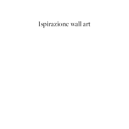
Da 3,98 €
7,95 €
Ispirazione wall art