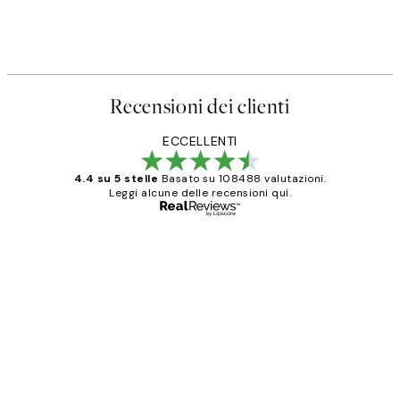
Recensioni dei clienti
ECCELLENTI
4.4 su 5 stelle
Basato su 108488 valutazioni.
Leggi alcune delle recensioni qui.
Acquirente verificato
recensioni
dei
PERFECT!!
clienti
26 mag
Alessandra G