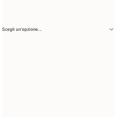
Scegli un'opzione...
11,4
50x70 cm