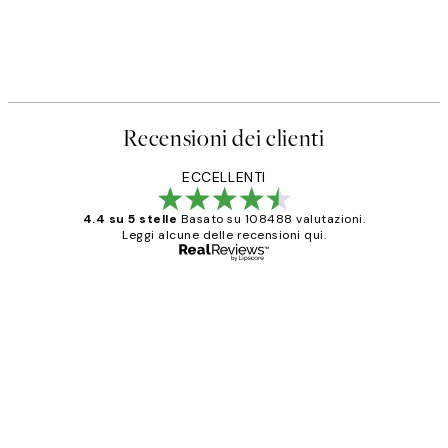
Recensioni dei clienti
ECCELLENTI
4.4 su 5 stelle
Basato su 108488 valutazioni.
Leggi alcune delle recensioni qui.
Acquirente verificato
recensioni
dei
PERFECT!!
clienti
26 mag
Alessandra G