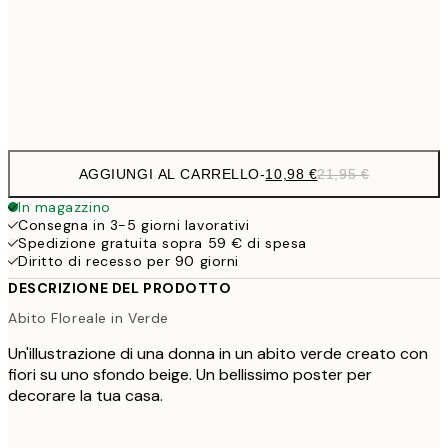
27,2
70x100 cm
54,
Frame
options
AGGIUNGI AL CARRELLO
-
10,98 €
21,95 €
In magazzino
Consegna in 3-5 giorni lavorativi
Spedizione gratuita sopra 59 € di spesa
Diritto di recesso per 90 giorni
DESCRIZIONE DEL PRODOTTO
Abito Floreale in Verde
Un'illustrazione di una donna in un abito verde creato con
fiori su uno sfondo beige. Un bellissimo poster per
decorare la tua casa.