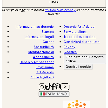
INVIA
Si prega di leggere la nostra
Politica sulla privacy
su come trattiamo i
tuoi dati
Informazioni su desenio
Desenio Art Advice
Stampa
Servizio clienti
Informazioni legali
Traccia il tuo ordine
Career
Condizioni di acquisto
Sostenibilità
Privacy
Dichiarazione di
Cookies
Accessibilità
Richiesta annullamento
ordine
Desenio Ambassador
Gestire i cookie
Programme
Art Awards
Accedi (Affari)
ITA
ITALIANO