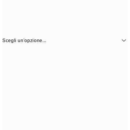
Scegli un'opzione...
21x30 cm
1