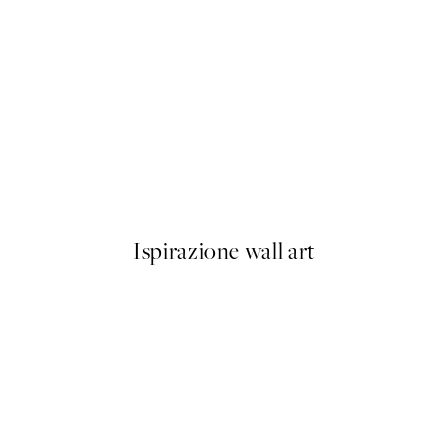
ster
The Olive Plate Poster
Da 7,95 €
Ispirazione wall art