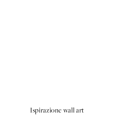
50%*
Boris Draschoff / Kubistika 
Da 6,50 €
13 €
Ispirazione wall art