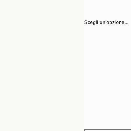
Scegli un'opzione...
Frame
21x30 cm
options
30x40 cm