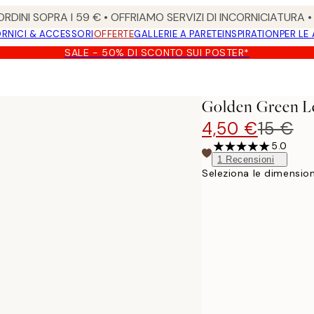
RDINI SOPRA I 59 € • OFFRIAMO SERVIZI DI INCORNICIATURA 
RNICI & ACCESSORI
OFFERTE
GALLERIE A PARETE
INSPIRATION
PER LE
SALE - 50% DI SCONTO SUI POSTER*
Golden Green Le
4,50 €
15 €
5.0
1
Recensioni
Seleziona le dimension