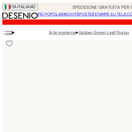
Skip
SPEDIZIONE GRATUITA PER O
ITA
ITALIANO
to
PIÚ POPOLARI
NOVITÀ
POSTER
STAMPE SU TELA
CO
main
content.
▸
▸
Arte moderna
Golden Green Leaf Poster