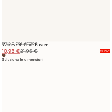
images
STUDIO COLLECTION
Waves Of Time Poster
10,98 €
21,95 €
50%*
Seleziona le dimensioni