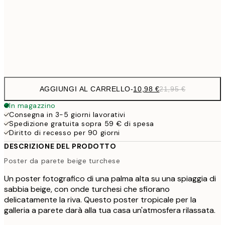
1
50x70 cm
Frame
options
AGGIUNGI AL CARRELLO
-
10,98 €
21,95 €
In magazzino
Consegna in 3-5 giorni lavorativi
Spedizione gratuita sopra 59 € di spesa
Diritto di recesso per 90 giorni
DESCRIZIONE DEL PRODOTTO
Poster da parete beige turchese
Un poster fotografico di una palma alta su una spiaggia di
sabbia beige, con onde turchesi che sfiorano
delicatamente la riva. Questo poster tropicale per la
galleria a parete darà alla tua casa un'atmosfera rilassata.