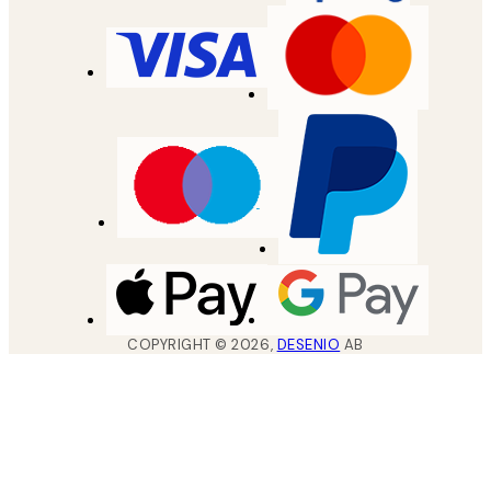
COPYRIGHT ©
2026
,
DESENIO
AB