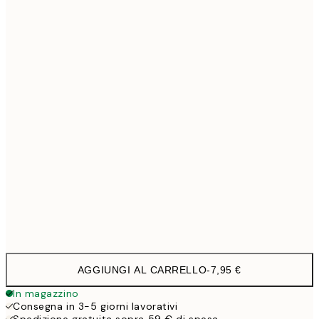
21x30 cm
1
30x40 cm
19,9
50x70 cm
32,4
70x100 cm
4
100x150 cm
11
Frame
options
AGGIUNGI AL CARRELLO
-
7,95 €
In magazzino
Consegna in 3-5 giorni lavorativi