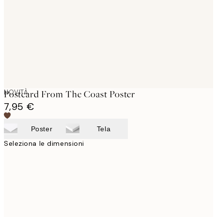
images
NOVITÀ
Postcard From The Coast Poster
7,95 €
Poster
Tela
Seleziona le dimensioni