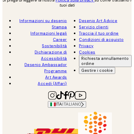
Si prega di leggere la nostra
Politica sulla privacy
su come trattiamo i
tuoi dati
Informazioni su desenio
Desenio Art Advice
Stampa
Servizio clienti
Informazioni legali
Traccia il tuo ordine
Career
Condizioni di acquisto
Sostenibilità
Privacy
Dichiarazione di
Cookies
Accessibilità
Richiesta annullamento
ordine
Desenio Ambassador
Gestire i cookie
Programme
Art Awards
Accedi (Affari)
ITA
ITALIANO