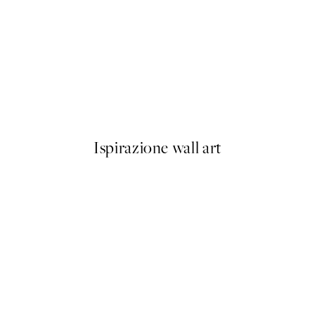
50%*
 Poster
Nostalgia Poster
Da 9,98 €
19,95 €
Ispirazione wall art