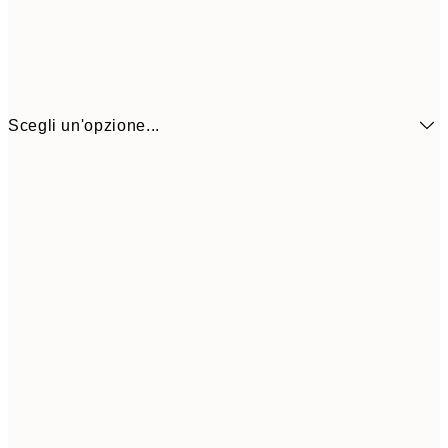
Scegli un'opzione...
13x18 cm
7,