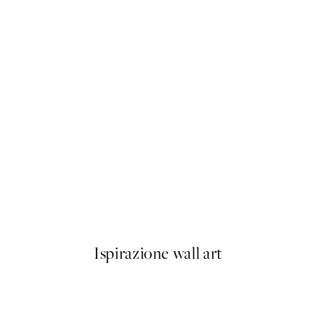
50%*
Green Tulips Poster
Da 6,50 €
13 €
Ispirazione wall art