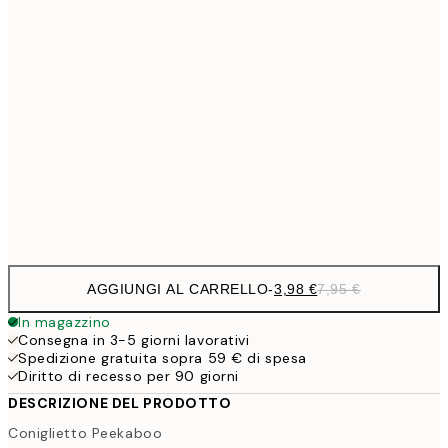
9,
30x40 cm
19,
13,7
40x50 cm
27,
16,2
50x70 cm
32,
Frame
options
AGGIUNGI AL CARRELLO
-
3,98 €
7,95 €
In magazzino
Consegna in 3-5 giorni lavorativi
Spedizione gratuita sopra 59 € di spesa
Diritto di recesso per 90 giorni
DESCRIZIONE DEL PRODOTTO
Coniglietto Peekaboo