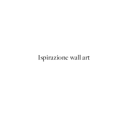
50%*
Good Vibes Typo Poster
Da 6,50 €
13 €
Ispirazione wall art