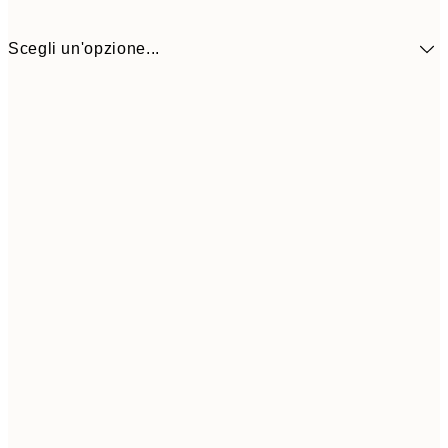
Scegli un'opzione...
9,
30x40 cm
19,
Frame